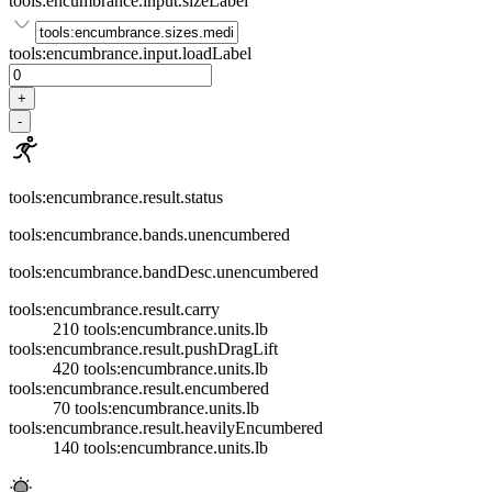
tools:encumbrance.input.sizeLabel
tools:encumbrance.input.loadLabel
+
-
tools:encumbrance.result.status
tools:encumbrance.bands.unencumbered
tools:encumbrance.bandDesc.unencumbered
tools:encumbrance.result.carry
210
tools:encumbrance.units.lb
tools:encumbrance.result.pushDragLift
420
tools:encumbrance.units.lb
tools:encumbrance.result.encumbered
70
tools:encumbrance.units.lb
tools:encumbrance.result.heavilyEncumbered
140
tools:encumbrance.units.lb