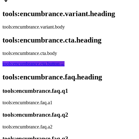
tools:encumbrance.variant.heading
tools:encumbrance.variant.body
tools:encumbrance.cta.heading
tools:encumbrance.cta.body
tools:encumbrance.cta.button
→
tools:encumbrance.faq.heading
tools:encumbrance.faq.q1
tools:encumbrance.faq.a1
tools:encumbrance.faq.q2
tools:encumbrance.faq.a2
tools:encumbrance.faq.q3